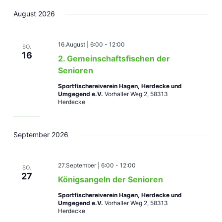
Navigat
Ansic
Datum
August 2026
Navig
wählen.
16.August | 6:00
-
12:00
SO.
16
2. Gemeinschaftsfischen der
Senioren
Sportfischereiverein Hagen, Herdecke und
Umgegend e.V.
Vorhaller Weg 2, 58313
Herdecke
September 2026
27.September | 6:00
-
12:00
SO.
27
Königsangeln der Senioren
Sportfischereiverein Hagen, Herdecke und
Umgegend e.V.
Vorhaller Weg 2, 58313
Herdecke