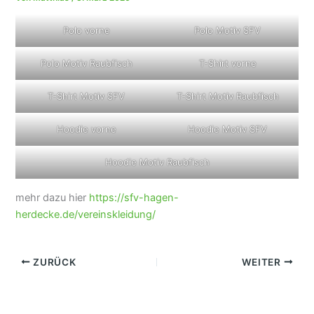
Polo vorne
Polo Motiv SFV
Polo Motiv Raubfisch
T-Shirt vorne
T-Shirt Motiv SFV
T-Shirt Motiv Raubfisch
Hoodie vorne
Hoodie Motiv SFV
Hoodie Motiv Raubfisch
mehr dazu hier
https://sfv-hagen-
herdecke.de/vereinskleidung/
ZURÜCK
WEITER