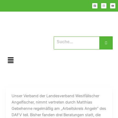
Zum
F
I
Y
a
n
o
Inhalt
c
s
u
e
t
t
b
a
u
springen
o
g
b
o
r
e
k
a
-
m
s
q
u
a
r
e
Menü
Unser Verband der Landesverband Westfälischer
Angelfischer, nimmt vertreten durch Matthias
Gebehenne regelmäßig am „Arbeitskreis Angeln“ des
DAFV teil. Bisher fanden drei Beratungen statt, die