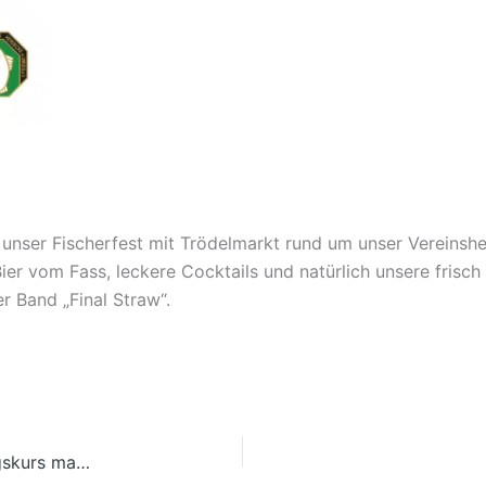
 unser Fischerfest mit Trödelmarkt rund um unser Vereinsh
ier vom Fass, leckere Cocktails und natürlich unsere frisc
r Band „Final Straw“.
Bereit für die Fischerprüfung? Unser Vorbereitungskurs macht dich fit!